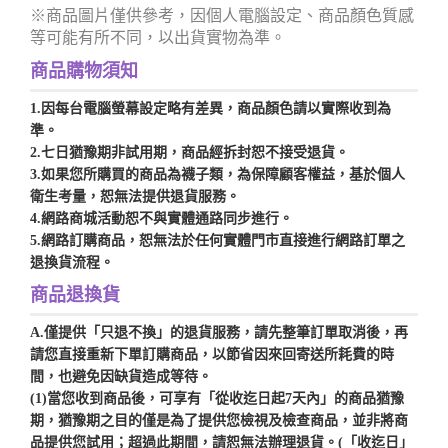
※商品圖片僅供參考，因個人電腦設定、商品顏色質感
等可能有所不同，以出貨實物為準。
商品購物須知
1.因每台電腦螢幕設定略有差異，商品顏色請以實際收到為
準。
2.七日
猶豫期
非試用期，商品經拆封恕不接受退貨。
3.如果您所購買的商品為襪子類，為保障顧客權益，基於個人
衛生考量，恕無法提供退貨服務。
4.網路商城活動恕不與實體通路同步進行。
5.網路訂購商品，恕無法於任何實體門市直接進行網路訂單之
退換貨流程。
商品退換貨
A.
僅提供「只退不換」的退貨服務，請先整筆訂單取消後，再
請您直接重新下單訂購商品，以節省因來回寄送所耗費的時
間，也避免因缺貨造成等待。
(1)當您收到商品後，可享有「從收迄日起7天內」的商品
猶豫
期
，
猶豫期
之目的僅是為了提供您檢視及檢查商品，並非將商
品提供您試用；超過此期間，請恕無法辦理退貨。(「收迄日」