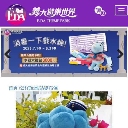
Tog
0
nav
Previous
Next
首頁 /
公仔玩具/
站姿布偶