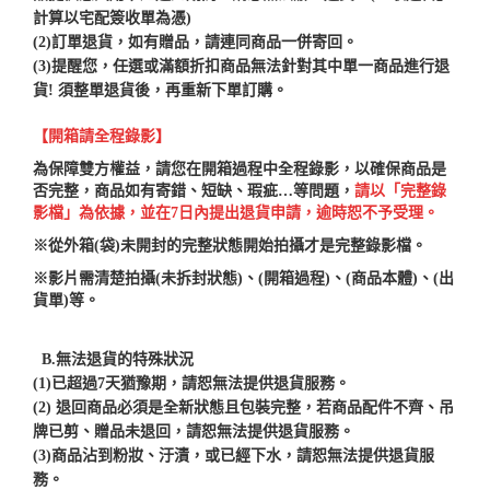
計算以宅配簽收單為憑)
(2)訂單退貨，如有贈品，請連同商品一併寄回。
(3)
提醒您，任選或滿額折扣商品無法針對其中單一商品進行退
貨! 須整單退貨後，再重新下單訂購。
【開箱請全程錄影】
為保障雙方權益，請您在開箱過程中全程錄影，以確保商品是
否完整，商品如有寄錯、短缺、瑕疵…等問題，
請以「完整錄
影檔」為依據，並在7日內提出退貨申請，逾時恕不予受理。
※從外箱
(
袋
)
未開封的完整狀態開始拍攝才是完整錄影檔。
※影片需清楚拍攝
(
未拆封狀態
)
、
(
開箱過程
)
、
(
商品本體
)
、
(
出
貨單
)
等。
B.
無法退貨的特殊狀況
(1)
已超過7天
猶豫期
，請恕無法提供退貨服務。
(2)
退回商品必須是全新狀態且包裝完整，若商品配件不齊、吊
牌已剪、贈品未退回，請恕無法提供退貨服務。
(3)
商品沾到粉妝、汙漬，或已經下水，請恕無法提供退貨服
務。