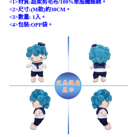
<1>材質:超柔剪毛布/100%聚脂纖維綿。
<2>尺寸:(M款)約30CM。
<3>數量: 1入。
<4>包裝:OPP袋。